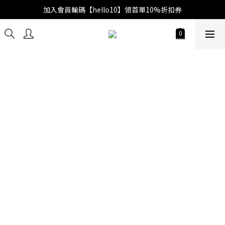
加入會員輸碼【hello10】領首單10%折扣券