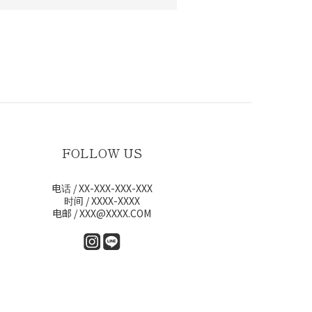
FOLLOW US
电话 / XX-XXX-XXX-XXX
时间 / XXXX-XXXX
电邮 / XXX@XXXX.COM