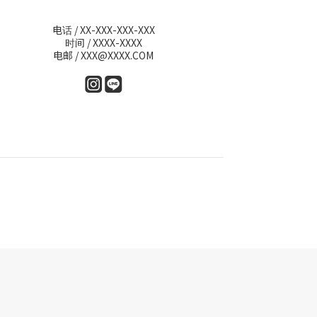
电话 / XX-XXX-XXX-XXX
时间 / XXXX-XXXX
电邮 / XXX@XXXX.COM