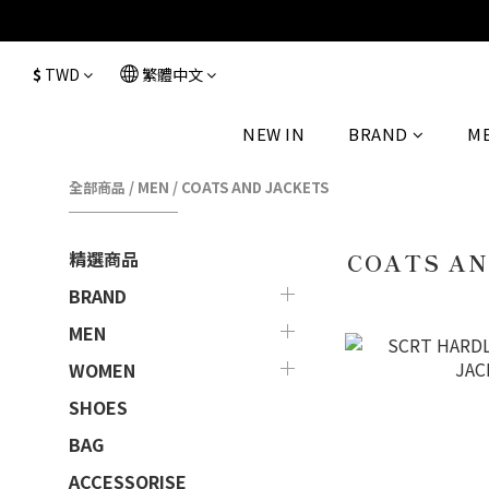
$
TWD
繁體中文
NEW IN
BRAND
M
全部商品
/
MEN
/
COATS AND JACKETS
精選商品
COATS AN
BRAND
MEN
WOMEN
SHOES
BAG
ACCESSORISE