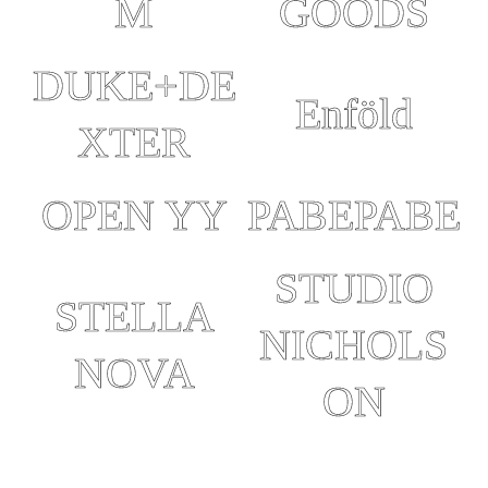
M
GOODS
DUKE+DE
Enföld
XTER
OPEN YY
PABEPABE
STUDIO
STELLA
NICHOLS
NOVA
ON