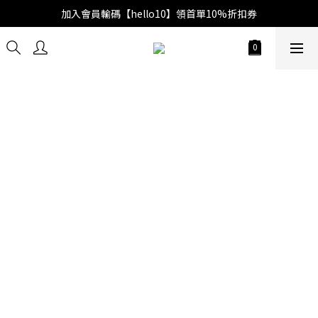
加入會員輸碼【hello10】領首單10%折扣券