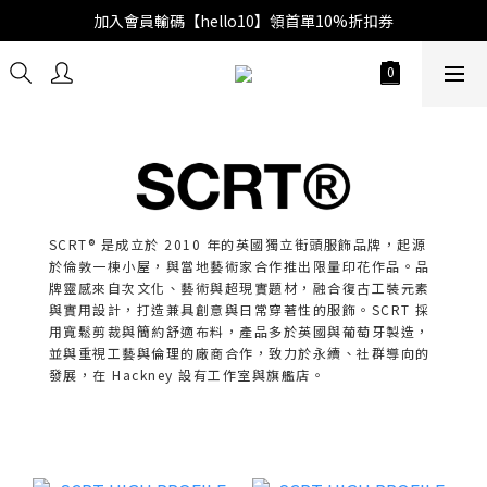
加入會員輸碼【hello10】領首單10%折扣券
SCRT® 是成立於 2010 年的英國獨立街頭服飾品牌，起源
於倫敦一棟小屋，與當地藝術家合作推出限量印花作品。品
牌靈感來自次文化、藝術與超現實題材，融合復古工裝元素
與實用設計，打造兼具創意與日常穿著性的服飾。SCRT 採
用寬鬆剪裁與簡約舒適布料，產品多於英國與葡萄牙製造，
並與重視工藝與倫理的廠商合作，致力於永續、社群導向的
發展，在 Hackney 設有工作室與旗艦店。