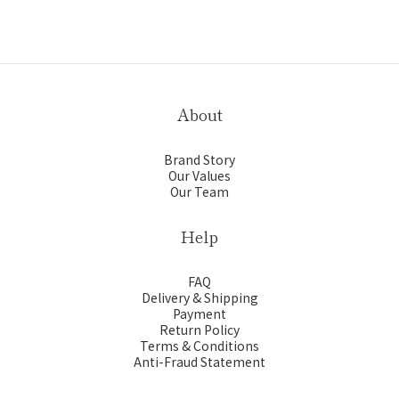
About
Brand Story
Our Values
Our Team
Help
FAQ
Delivery & Shipping
Payment
Return Policy
Terms & Conditions
Anti-Fraud Statement