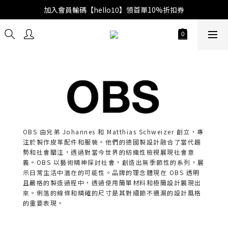
加入會員輸碼【hello10】領首單10%折扣券
OBS 由兄弟 Johannes 和 Matthias Schweizer 創立，專
注於製作皮革配件和服裝。他們的德國製設計融合了當代趨
勢和社會關注，透過對當今世界的紡織性檢視展現社會意
義。OBS 以藝術精神探討社會，創造出無季節性的系列，展
示日常生活中潛在的可能性。品牌的理念體現在 OBS 透明
且嚴格的製造過程中，透過使用簡單材料和極簡設計展現出
來。俐落的線條和精確的尺寸是其對細節不遺漏的設計風格
的重要表現。