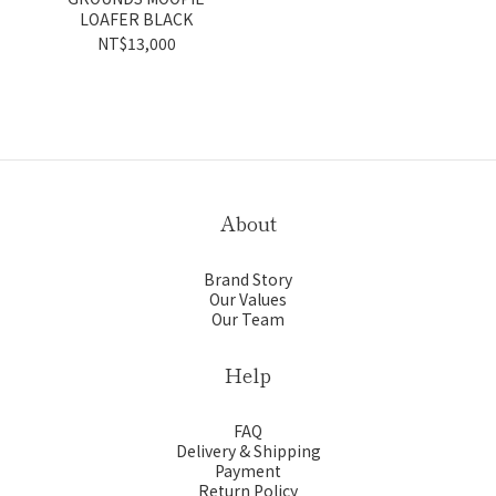
LOAFER BLACK
NT$13,000
About
Brand Story
Our Values
Our Team
Help
FAQ
Delivery & Shipping
Payment
Return Policy