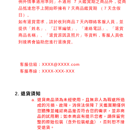
例外情事適用準則」不適用  7 天鑑賞期之商品外，從商
品抵達您手上開始即擁有７天商品鑑賞期 （７天含假
日）。
如有退貨需求，請於收到商品７天內聯絡客服人員，並
提供「姓名」、「訂單編號」、「連絡電話」、「退貨
商品名稱」、「退貨原因及照片」等資料，客服人員收
到後將會協助您進行退換貨。
 客服信箱：XXXX@XXXX.com
 客服專線：XXXX-XXX-XXX
退貨須知
退貨商品須為未經使用，且無非人為瑕疵所造
成的污損、故障，消保法保障 7 天鑑賞期僅供
您猶豫並確認商品是否符合您的需求，並非商
品的試用期；如本商店有提示您者，請保留完
整的原始包裝（含外包裝紙盒），否則恕不接
受退貨。