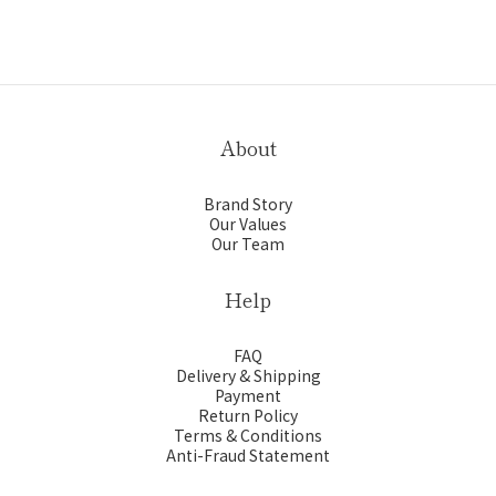
About
Brand Story
Our Values
Our Team
Help
FAQ
Delivery & Shipping
Payment
Return Policy
Terms & Conditions
Anti-Fraud Statement