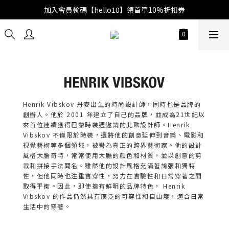
加入會員輸碼【hello10】領首單10%折扣券
Henrik Vibskov 丹麥出生的時尚設計師，同時也是品牌的
創辦人。他於 2001 年建立了自己的品牌，並成為21世紀以
來首位連續獲得巴黎時裝週邀請的北歐設計師。Henrik
Vibskov 不僅限於時裝，還將他的創意延伸到音樂、電影和
視覺藝術等多個領域，被譽為真正的跨界藝術家。他的設計
風格大膽奇特，常常使用大膽的顏色和材質，並以創意的剪
裁和拼接手法聞名。雖然他的設計風格充滿著誇張和獨特
性，但他同時也注重實穿性，努力在實驗性和日常穿著之間
取得平衡。因此，即使擁有鮮明的品牌特色， Henrik
Vibskov 的作品仍然具有廣泛的可穿性和自由度，適合日常
生活中的穿著。