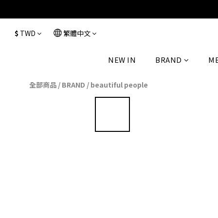
$
TWD
繁體中文
NEW IN
BRAND
M
全部商品
/
BRAND
/
beautiful people