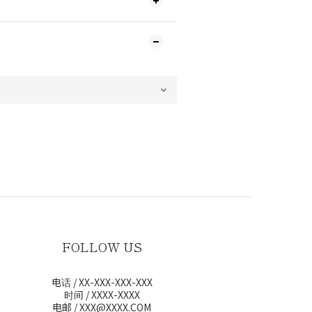
FOLLOW US
电话 / XX-XXX-XXX-XXX
时间 / XXXX-XXXX
电邮 / XXX@XXXX.COM