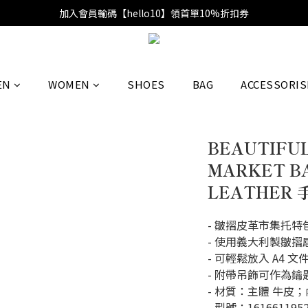
加入會員輸碼【hello10】領首單10%折扣券
EN
WOMEN
SHOES
BAG
ACCESSORIS
BEAUTIFUL
MARKET BA
LEATHER 
- 皺摺皮革市集托特
- 使用義大利製皺摺
- 可輕鬆放入 A4 文
- 附帶吊飾可作為鑰
- 材質：主體 牛皮；
- 型號：1616611952