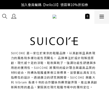
加入會員輸碼【hello10】領首單10%折扣券
SUICOKE 是一家位於東京的鞋履品牌，以其創新且具表現
力的風格和多樣功能性而聞名。 品牌專注於設計和製造原
創、現代感十足的涼鞋、鞋款與靴子，強調功能性舒適與多
用途的實用性。SUICOKE 將獨特的設計理念與最高品質的
材料結合，持續為鞋履產業樹立新標準，並發展出具有文化
指標性的設計。透過廣泛的研究與開發，SUICOKE 與義大
利 Vibram 長達十年的合作關係持續突破界限，推出兼具創
新與耐用的產品，鞏固其在現代鞋履市場中的獨特定位。