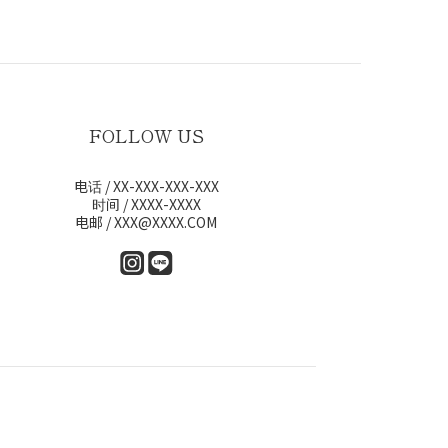
FOLLOW US
电话 / XX-XXX-XXX-XXX
时间 / XXXX-XXXX
电邮 / XXX@XXXX.COM