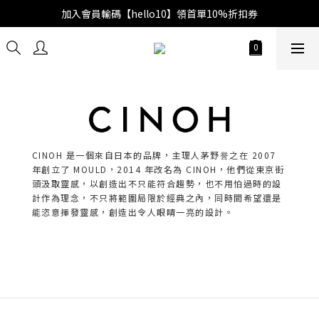
加入會員輸碼【hello10】領首單10%折扣券
CINOH 是一個來自日本的品牌，主理人茅野誉之在 2007
年創立了 MOULD，2014 年改名為 CINOH，他們從東京街
頭汲取靈感，以創造出不只能符合趨勢，也不用怕過時的設
計作為理念，不只將範圍局限於經典之內，同時間希望還是
能恣意揮發靈感，創造出令人眼睛一亮的設計。