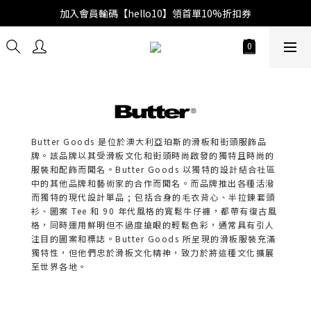
加入會員輸碼【hello10】領首單10%折扣券
Butter Goods 是位於澳大利亞珀斯的滑板和街頭服飾品
牌。該品牌以其受滑板文化和街頭時尚啟發的獨特且時尚的
服裝和配飾而聞名。Butter Goods 以獨特的設計結合社區
中的其他品牌和藝術家的合作而聞名。而品牌推出各種活潑
而獨特的現代設計單品 ; 包括合身的毛衣背心、半拉鍊套頭
衫、圖案 Tee 和 90 年代風格的寬鬆牛仔褲，都帶有復古風
格，同時運用鮮明但不過度搶眼的輕鬆色彩，通常具有引人
注目的圖案和標誌。Butter Goods 所呈現的滑板服裝充滿
獨特性，但他們忠於滑板文化精神，致力於將這種文化擴展
至世界各地。