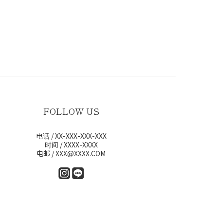
FOLLOW US
电话 / XX-XXX-XXX-XXX
时间 / XXXX-XXXX
电邮 / XXX@XXXX.COM