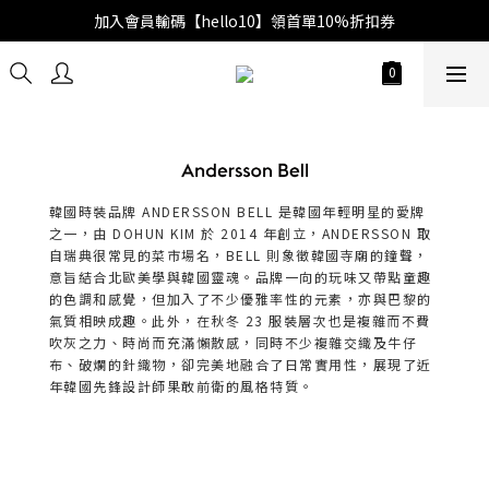
加入會員輸碼【hello10】領首單10%折扣券
韓國時裝品牌 ANDERSSON BELL 是韓國年輕明星的愛牌
之一，由 DOHUN KIM 於 2014 年創立，ANDERSSON 取
自瑞典很常見的菜市場名，BELL 則象徵韓國寺廟的鐘聲，
意旨結合北歐美學與韓國靈魂。品牌一向的玩味又帶點童趣
的色調和感覺，但加入了不少優雅率性的元素，亦與巴黎的
氣質相映成趣。此外，在秋冬 23 服裝層次也是複雜而不費
吹灰之力、時尚而充滿懶散感，同時不少複雜交織及牛仔
布、破爛的針織物，卻完美地融合了日常實用性，展現了近
年韓國先鋒設計師果敢前衛的風格特質。