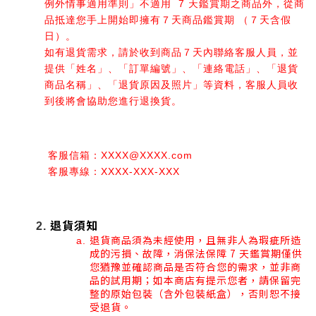
例外情事適用準則」不適用  7 天鑑賞期之商品外，從商
品抵達您手上開始即擁有７天商品鑑賞期 （７天含假
日）。
如有退貨需求，請於收到商品７天內聯絡客服人員，並
提供「姓名」、「訂單編號」、「連絡電話」、「退貨
商品名稱」、「退貨原因及照片」等資料，客服人員收
到後將會協助您進行退換貨。
 客服信箱：XXXX@XXXX.com
 客服專線：XXXX-XXX-XXX
退貨須知
退貨商品須為未經使用，且無非人為瑕疵所造
成的污損、故障，消保法保障 7 天鑑賞期僅供
您猶豫並確認商品是否符合您的需求，並非商
品的試用期；如本商店有提示您者，請保留完
整的原始包裝（含外包裝紙盒），否則恕不接
受退貨。