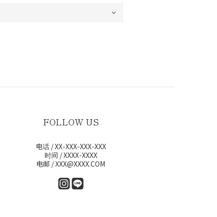
FOLLOW US
电话 / XX-XXX-XXX-XXX
时间 / XXXX-XXXX
电邮 / XXX@XXXX.COM