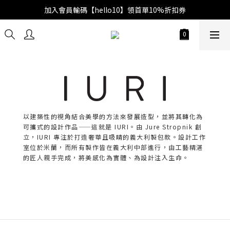
加入會員輸碼【hello10】領首單10%折扣券
以建築性的視角結合美學的方法來發展造型，並將其轉化為
可攜式的設計作品——這就是 IURI。由 Jure Stropnik 創
立，IURI 專注於打造奢華且吸睛的義大利製包款。設計工作
室位於米蘭，而所有製作皆在義大利中部進行，由工藝精湛
的匠人親手完成，將美感化為實體、為設計注入生命。