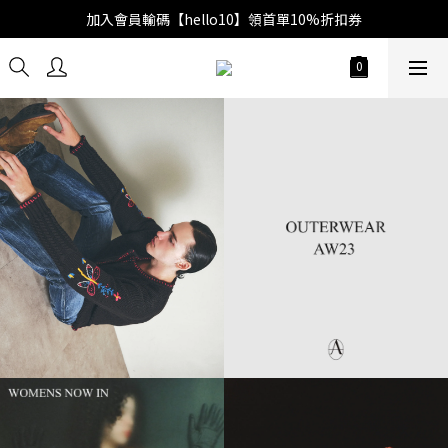
加入會員輸碼【hello10】領首單10%折扣券