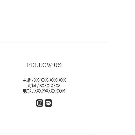
FOLLOW US
电话 / XX-XXX-XXX-XXX
时间 / XXXX-XXXX
电邮 / XXX@XXXX.COM