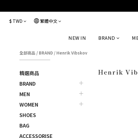
$
TWD
繁體中文
NEW IN
BRAND
M
全部商品
/
BRAND
/
Henrik Vibskov
Henrik Vi
精選商品
BRAND
MEN
WOMEN
SHOES
BAG
ACCESSORISE