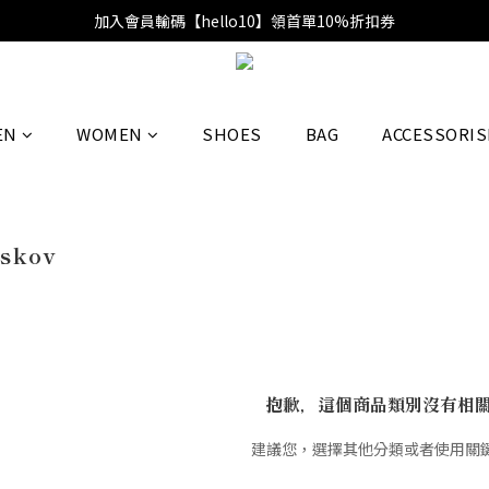
加入會員輸碼【hello10】領首單10%折扣券
EN
WOMEN
SHOES
BAG
ACCESSORIS
bskov
抱歉，這個商品類別沒有相
建議您，選擇其他分類或者使用關